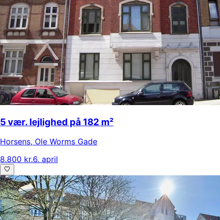
5 vær. lejlighed på 182 m²
Horsens
,
Ole Worms Gade
8.800 kr.
6. april