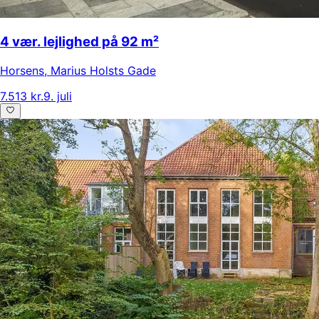
4 vær. lejlighed på 92 m²
Horsens
,
Marius Holsts Gade
7.513 kr.
9. juli