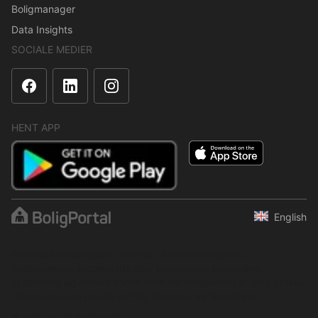
Boligmanager
Data Insights
SOCIALE MEDIER
HENT APP
English
Indholdet er beskyttet i henhold til ophavsretsloven.
Regelmæssig, systematisk eller kontinuerlig indsamling,
opbevaring og enhver anden form for kompilering af data er ikke
tilladt uden udtrykkelig skriftlig tilladelse fra BoligPortal.
© 2001–2026 BoligPortal