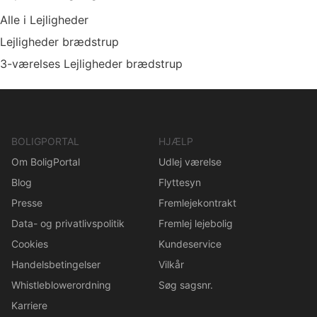
Alle i Lejligheder
Lejligheder brædstrup
3-værelses Lejligheder brædstrup
BOLIGPORTAL
HJÆLP
Om BoligPortal
Udlej værelse
Blog
Flyttesyn
Presse
Fremlejekontrakt
Data- og privatlivspolitik
Fremlej lejebolig
Cookies
Kundeservice
Handelsbetingelser
Vilkår
Whistleblowerordning
Søg sagsnr.
Karriere