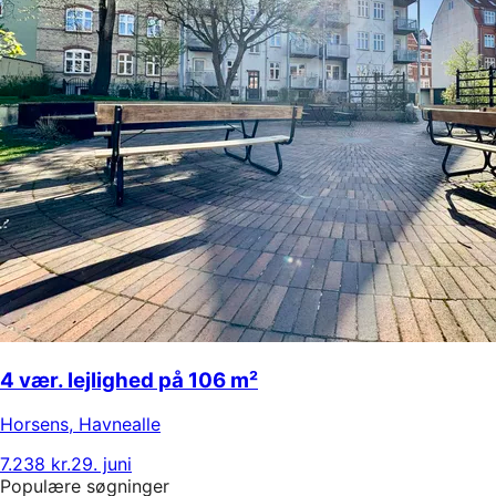
4 vær. lejlighed på 106 m²
Horsens
,
Havnealle
7.238 kr.
29. juni
Populære søgninger