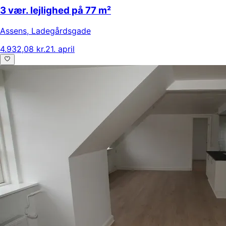
3 vær. lejlighed på 77 m²
Assens
,
Ladegårdsgade
4.932,08 kr.
21. april