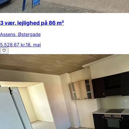
3 vær. lejlighed på 86 m²
Assens
,
Østergade
5.528,67 kr.
18. maj