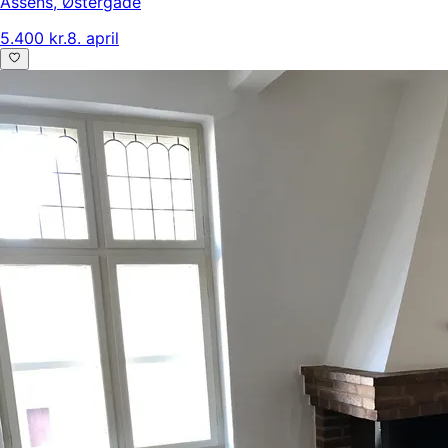
Assens
,
Østergade
5.400 kr.
8. april