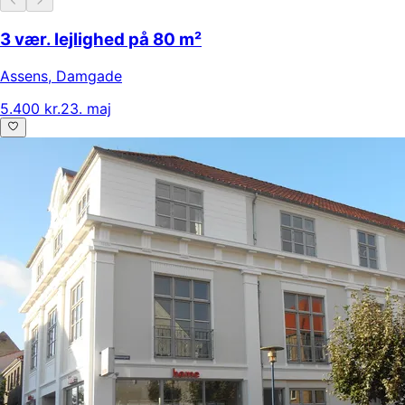
3 vær. lejlighed på 80 m²
Assens
,
Damgade
5.400 kr.
23. maj