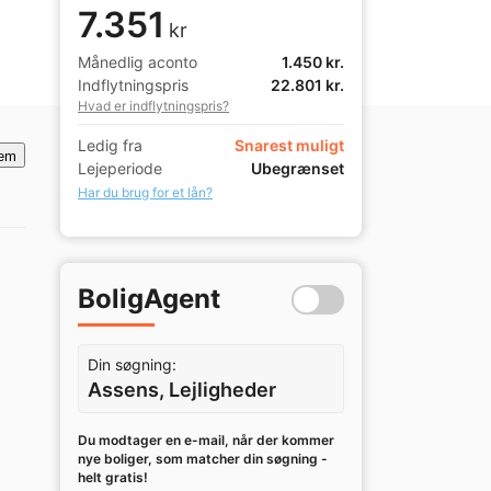
7.351
kr
Månedlig aconto
1.450 kr.
Indflytningspris
22.801 kr.
Hvad er indflytningspris?
Ledig fra
Snarest muligt
em
Lejeperiode
Ubegrænset
Har du brug for et lån?
BoligAgent
Din søgning:
Assens, Lejligheder
Du modtager en e-mail, når der kommer
nye boliger, som matcher din søgning -
helt gratis!