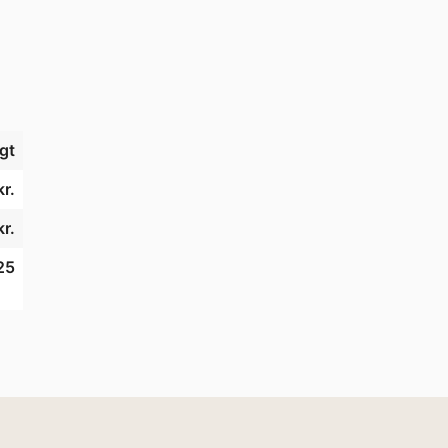
gt
kr.
kr.
25