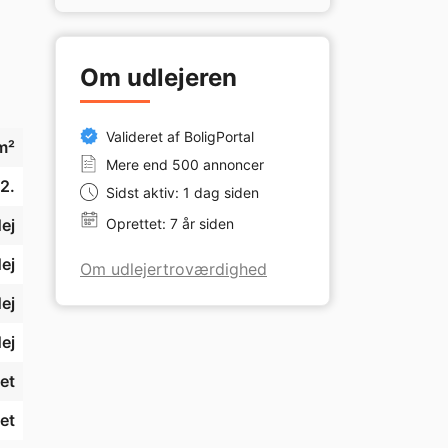
Om udlejeren
Valideret af BoligPortal
m²
Mere end 500 annoncer
2.
Sidst aktiv: 1 dag siden
ej
Oprettet: 7 år siden
ej
Om udlejertroværdighed
ej
ej
et
et