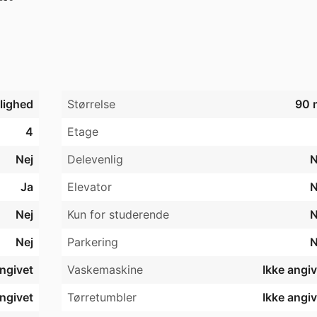
te.

kelskure

bent 1.

jlighed
Størrelse
90 
4
Etage
Nej
Delevenlig
N
Ja
Elevator
N
Nej
Kun for studerende
N
Nej
Parkering
N
angivet
Vaskemaskine
Ikke angiv
angivet
Tørretumbler
Ikke angiv