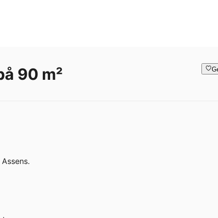
 på 90 m²
G
 Assens.
