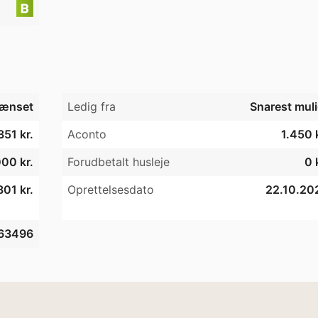
ænset
Ledig fra
Snarest muli
351 kr.
Aconto
1.450 
00 kr.
Forudbetalt husleje
0 
801 kr.
Oprettelsesdato
22.10.20
63496