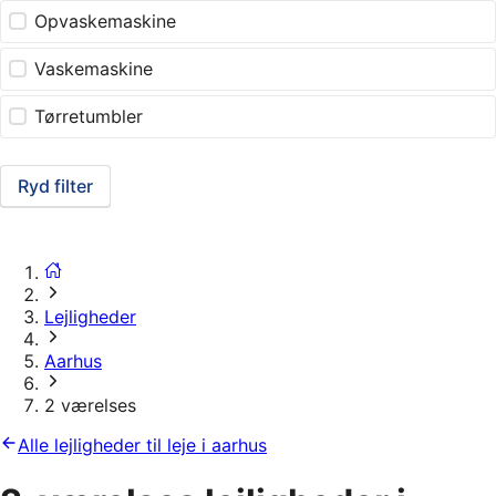
Opvaskemaskine
Vaskemaskine
Tørretumbler
Ryd filter
Lejligheder
Aarhus
2 værelses
Alle lejligheder til leje i aarhus