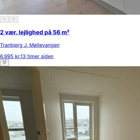
2 vær. lejlighed på 56 m²
Tranbjerg J
,
Møllevangen
6.995 kr.
13 timer siden