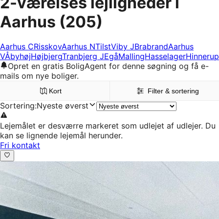
2-værelses lejligheder i
Aarhus
(205)
Aarhus C
Risskov
Aarhus N
Tilst
Viby J
Brabrand
Aarhus
V
Åbyhøj
Højbjerg
Tranbjerg J
Egå
Malling
Hasselager
Hinnerup
Opret en gratis BoligAgent for denne søgning og få e-
mails om nye boliger.
Kort
Filter & sortering
Sortering
:
Nyeste øverst
Lejemålet er desværre markeret som udlejet af udlejer. Du
kan se lignende lejemål herunder.
Fri kontakt