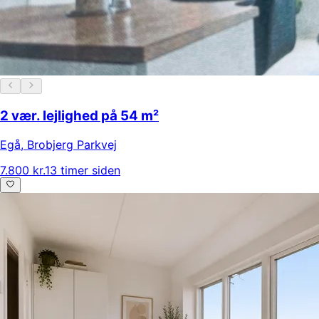
2 vær. lejlighed på 54 m²
Egå
,
Brobjerg Parkvej
7.800 kr.
13 timer siden