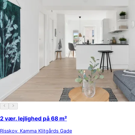
2 vær. lejlighed på 68 m²
Risskov
,
Kamma Klitgårds Gade