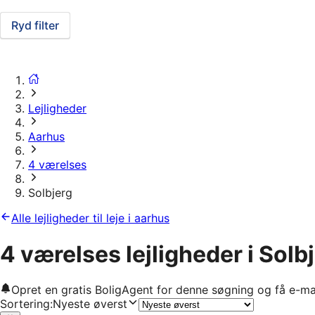
Ryd filter
Lejligheder
Aarhus
4 værelses
Solbjerg
Alle lejligheder til leje i aarhus
4 værelses lejligheder i Solb
Opret en gratis BoligAgent for denne søgning og få e-ma
Sortering
:
Nyeste øverst