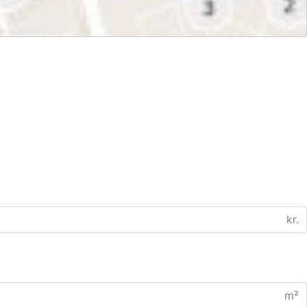
kr.
m²