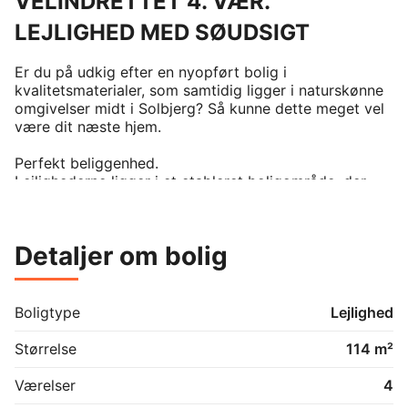
VELINDRETTET 4. VÆR.
LEJLIGHED MED SØUDSIGT
Er du på udkig efter en nyopført bolig i 
kvalitetsmaterialer, som samtidig ligger i naturskønne 
omgivelser midt i Solbjerg? Så kunne dette meget vel 
være dit næste hjem.

Perfekt beliggenhed.

Lejlighederne ligger i et etableret boligområde, der 
byder på egen sø, flotte opvoksede træer, hyggelige 
kroge og stier, der snor sig langs søen. De fem 
ejendomme er placeret forskudt for hinanden, hvilket 
Detaljer om bolig
sikrer lys og udsigt fra alle boligens vinduer. Med kort 
gåafstand til skole, institutioner og indkøb via sikre 
stisystemer, får du her en beliggenhed, der kombinerer 
ro og bekvemmelighed.

Boligtype
Lejlighed
Indretning og faciliteter.

Størrelse
114 m²
Lejlighederne er nøje designet til at opfylde moderne 
behov:

Værelser
4
•	Køkken: Velindrettet HTH-køkken med masser af 