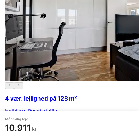
4 vær. lejlighed på 128 m²
Højbjerg
,
Rundhøj Allé
Månedlig leje
12.499 kr.
3 dage siden
10.911
kr