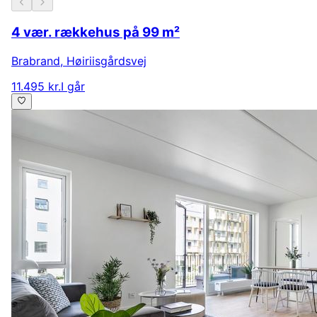
4 vær. rækkehus på 99 m²
Brabrand
,
Høiriisgårdsvej
11.495 kr.
I går