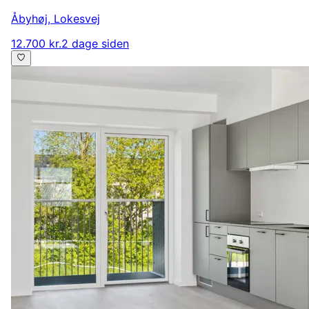
Åbyhøj
,
Lokesvej
12.700 kr.
2 dage siden