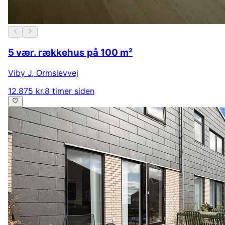
5 vær. rækkehus på 100 m²
Viby J
,
Ormslevvej
12.875 kr.
8 timer siden