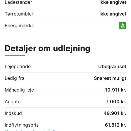
Bemærk: Billederne kan være fra en lignende bolig. 
Ladestander
Ikke angivet
Plantegningen er vejledende, da der kan være forskel 
på hvor udgangen til altanen er samt om nogle af 
Tørretumbler
Ikke angivet
boligerne er spejlvendte.

Energimærke
Kontakt os allerede i dag for en fremvisning.
Detaljer om udlejning
Lejeperiode
Ubegrænset
Ledig fra
Snarest muligt
Månedlig leje
10.911 kr.
Aconto
1.000 kr.
Indskud
49.901 kr.
Indflytningspris
61.812 kr.