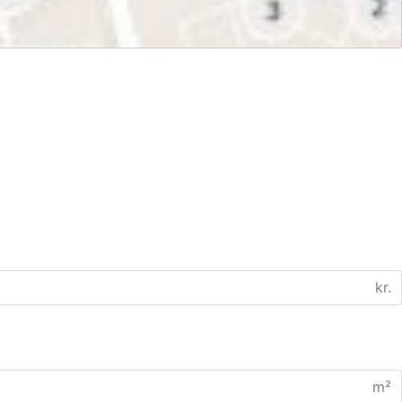
kr.
m²