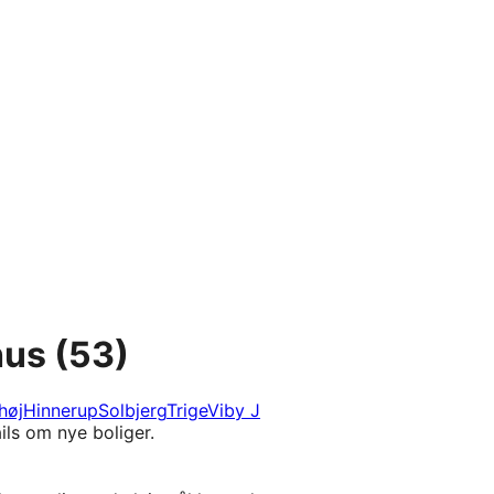
hus
(53)
høj
Hinnerup
Solbjerg
Trige
Viby J
ils om nye boliger.