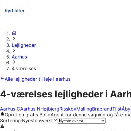
Ryd filter
Lejligheder
Aarhus
4 værelses
Alle lejligheder til leje i aarhus
4-værelses lejligheder i Aar
Aarhus C
Aarhus N
Højbjerg
Risskov
Malling
Brabrand
Tilst
Åby
Opret en gratis BoligAgent for denne søgning og få e-ma
Sortering
:
Nyeste øverst