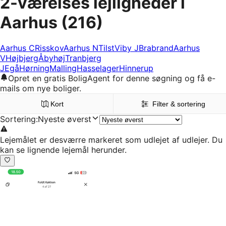
2-værelses lejligheder i
Aarhus
(216)
Aarhus C
Risskov
Aarhus N
Tilst
Viby J
Brabrand
Aarhus
V
Højbjerg
Åbyhøj
Tranbjerg
J
Egå
Hørning
Malling
Hasselager
Hinnerup
Opret en gratis BoligAgent for denne søgning og få e-
mails om nye boliger.
Kort
Filter & sortering
Sortering
:
Nyeste øverst
Lejemålet er desværre markeret som udlejet af udlejer. Du
kan se lignende lejemål herunder.