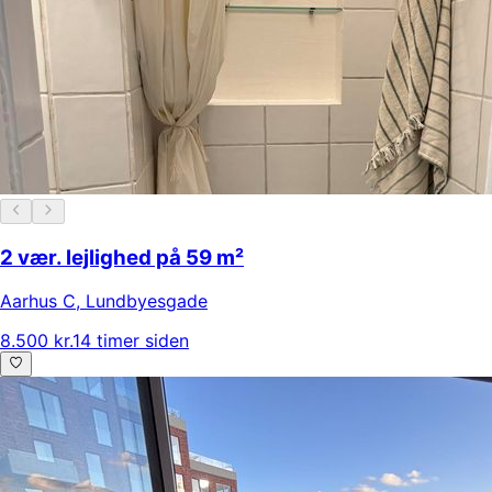
2 vær. lejlighed på 59 m²
Aarhus C
,
Lundbyesgade
8.500 kr.
14 timer siden