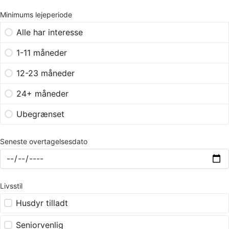
Minimums lejeperiode
Alle har interesse
1-11 måneder
12-23 måneder
24+ måneder
Ubegrænset
Seneste overtagelsesdato
Livsstil
Husdyr tilladt
Seniorvenlig