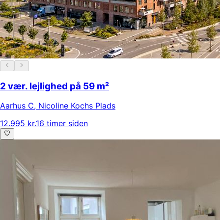
2 vær. lejlighed på 59 m²
Aarhus C
,
Nicoline Kochs Plads
12.995 kr.
16 timer siden