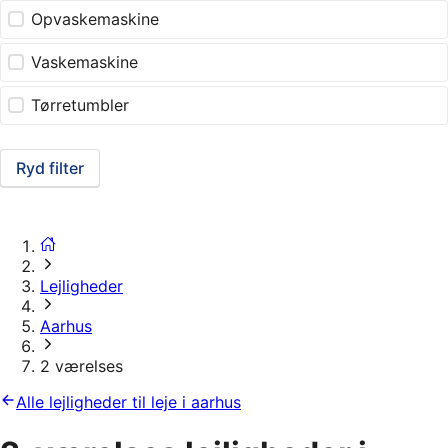
Opvaskemaskine
Vaskemaskine
Tørretumbler
Ryd filter
Lejligheder
Aarhus
2 værelses
Alle lejligheder til leje i aarhus