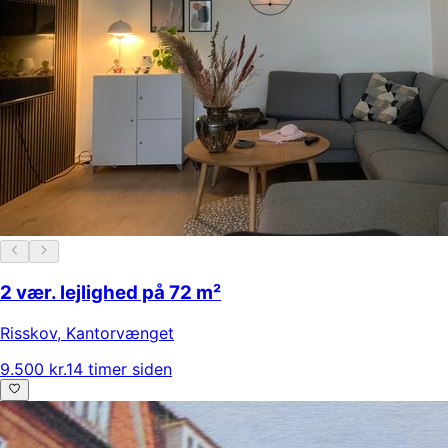
2 vær. lejlighed på 72 m²
Risskov
,
Kantorvænget
9.500 kr.
14 timer siden