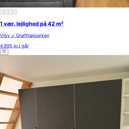
1 vær. lejlighed på 42 m²
Viby J
,
Grøfthøjparken
4.995 kr.
I går