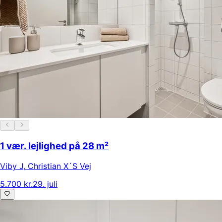
1 vær. lejlighed på 28 m²
Viby J
,
Christian X´S Vej
5.700 kr.
29. juli