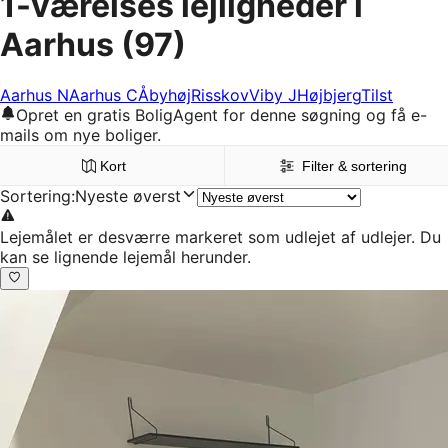
1-værelses lejligheder i
Aarhus
(97)
Aarhus N
Aarhus C
Åbyhøj
Risskov
Viby J
Højbjerg
Tilst
Opret en gratis BoligAgent for denne søgning og få e-
mails om nye boliger.
Kort
Filter & sortering
Sortering
:
Nyeste øverst
Lejemålet er desværre markeret som udlejet af udlejer. Du
kan se lignende lejemål herunder.