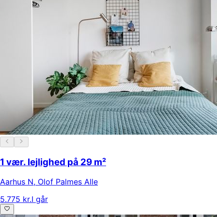
1 vær. lejlighed på 29 m²
Aarhus N
,
Olof Palmes Alle
5.775 kr.
I går