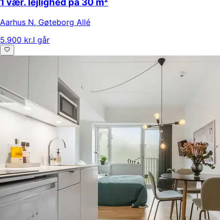
1 vær. lejlighed på 30 m²
Aarhus N
,
Gøteborg Allé
5.900 kr.
I går