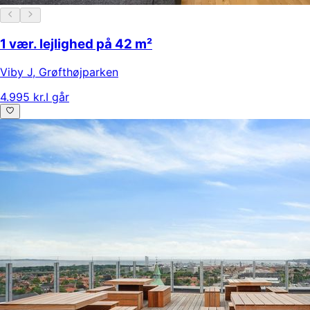
1 vær. lejlighed på 42 m²
Viby J
,
Grøfthøjparken
4.995 kr.
I går