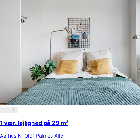
1 vær. lejlighed på 29 m²
Aarhus N
,
Olof Palmes Alle