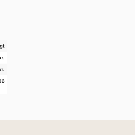
gt
kr.
r.
26