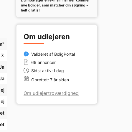
Du modtager en e-mail, når der kommer
nye boliger, som matcher din søgning -
helt gratis!
ud 
e 
um 
Om udlejeren
m²
en 
Valideret af BoligPortal
7.
 
69 annoncer
Ja
Sidst aktiv: I dag
Ja
Oprettet: 7 år siden
er 
ej
Om udlejertroværdighed
r 
ej
et
et