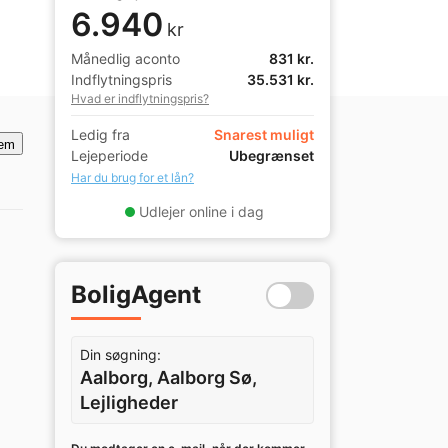
6.940
kr
Månedlig aconto
831 kr.
Indflytningspris
35.531 kr.
Hvad er indflytningspris?
Ledig fra
Snarest muligt
em
Lejeperiode
Ubegrænset
Har du brug for et lån?
Udlejer online i dag
BoligAgent
Din søgning:
Aalborg, Aalborg Sø,
Lejligheder