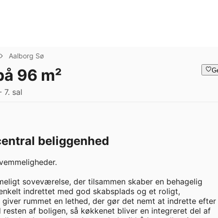
Aalborg Sø
 på 96 m²
G
7. sal
central beliggenhed
vemmeligheder.

meligt soveværelse, der tilsammen skaber en behagelig 
kelt indrettet med god skabsplads og et roligt, 
ver rummet en lethed, der gør det nemt at indrette efter 
 resten af boligen, så køkkenet bliver en integreret del af 