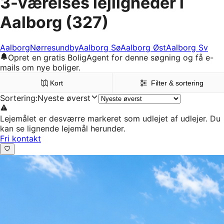
3-værelses lejligheder i
Aalborg
(327)
Aalborg
Nørresundby
Aalborg Sø
Aalborg Øst
Aalborg Sv
Opret en gratis BoligAgent for denne søgning og få e-
mails om nye boliger.
Kort
Filter & sortering
Sortering
:
Nyeste øverst
Lejemålet er desværre markeret som udlejet af udlejer. Du
kan se lignende lejemål herunder.
Fri kontakt