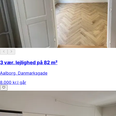
3 vær. lejlighed på 82 m²
Aalborg
,
Danmarksgade
8.000 kr.
I går