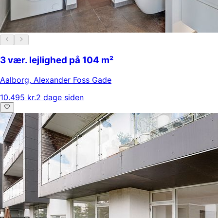
3 vær. lejlighed på 104 m²
Aalborg
,
Alexander Foss Gade
10.495 kr.
2 dage siden