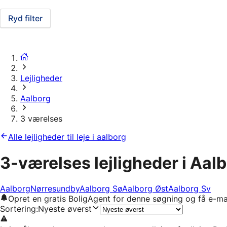
Ryd filter
Lejligheder
Aalborg
3 værelses
Alle lejligheder til leje i aalborg
3-værelses lejligheder i Aal
Aalborg
Nørresundby
Aalborg Sø
Aalborg Øst
Aalborg Sv
Opret en gratis BoligAgent for denne søgning og få e-ma
Sortering
:
Nyeste øverst