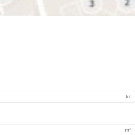
kr.
m²