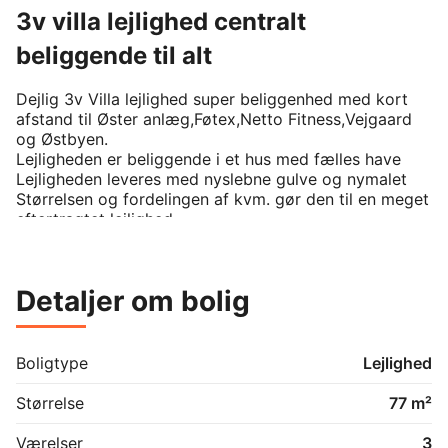
3v villa lejlighed centralt
beliggende til alt
Dejlig 3v Villa lejlighed super beliggenhed med kort 
afstand til Øster anlæg,Føtex,Netto Fitness,Vejgaard 
og Østbyen.

Lejligheden er beliggende i et hus med fælles have 

Lejligheden leveres med nyslebne gulve og nymalet

Størrelsen og fordelingen af kvm. gør den til en meget 
eftertragtet lejlighed 

Den indeholder lys fordelings entre godt badeværelse 
med nye skabe - flot køkken med spiseplads alt i 
hårde hvidevarer.-Dejligt lyst værelse/ kontor - stort 
Detaljer om bolig
lyst soveværelse samt god og indbydende stue med 
godt lysindfald.

Der er i kælderen indrettet helt nyt fælles vaskeri med 
2 nye vaskemaskiner samt 2 stk.nye tørretumblere.

Boligtype
Lejlighed
Til lejligheden hører der en have på 800 kvm. Til 
fælles afbenyttelse sammen med de andre 2 
Størrelse
77 m²
lejligheder der er overdækning til cykler el. Lign. Samt 
Værelser
3