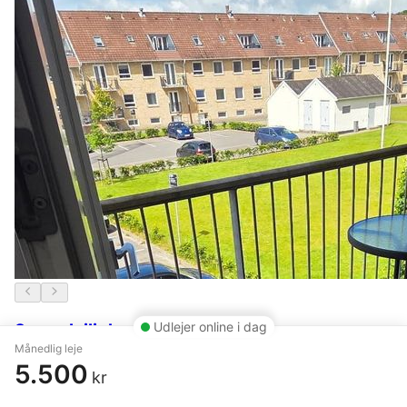
Udlejer online i dag
3 vær. lejlighed på 69 m²
Månedlig leje
Nørresundby
,
Mølndalsvej
5.500
kr
5.478 kr.
23 timer siden