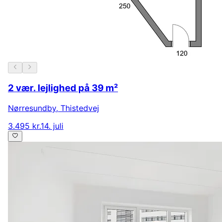
2 vær. lejlighed på 39 m²
Nørresundby
,
Thistedvej
3.495 kr.
14. juli