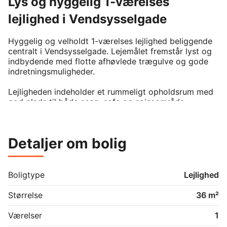
Lys og hyggelig 1-værelses
lejlighed i Vendsysselgade
Hyggelig og velholdt 1-værelses lejlighed beliggende 
centralt i Vendsysselgade. Lejemålet fremstår lyst og 
indbydende med flotte afhøvlede trægulve og gode 
indretningsmuligheder.

Lejligheden indeholder et rummeligt opholdsrum med 
god plads til både seng, sofa og spiseområde. 
Derudover et separat køkken med komfur og gode 
opbevaringsmuligheder samt et funktionelt 
badeværelse med toilet, håndvask og bruser.

Detaljer om bolig
Lejemålet er ideelt til dig, som ønsker en central bolig 
tæt på byliv, indkøb og offentlig transport.

Boligtype
Lejlighed
Highlights:

Central beliggenhed i Vendsysselgade

Størrelse
36 m²
Lyst og velholdt lejemål

Flotte trægulve

Værelser
1
Separat køkken
