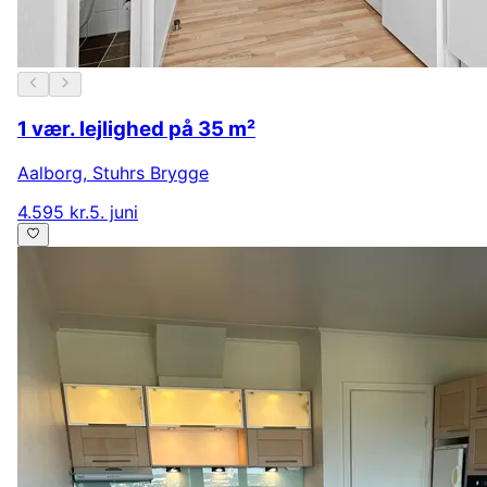
1 vær. lejlighed på 35 m²
Aalborg
,
Stuhrs Brygge
4.595 kr.
5. juni