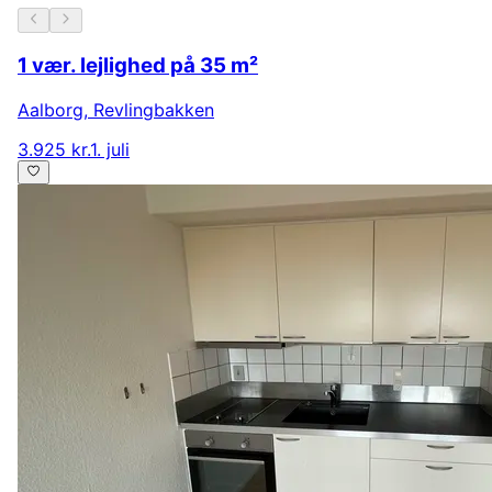
1 vær. lejlighed på 35 m²
Aalborg
,
Revlingbakken
3.925 kr.
1. juli