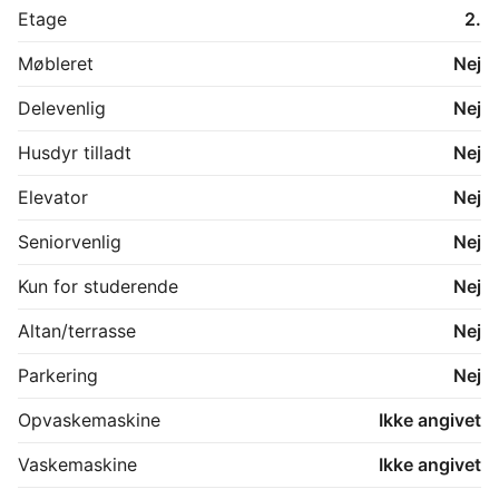
God indretning af opholdsrum

Etage
2.
Tæt på indkøb og offentlig transport

Møbleret
Nej
Kontakt for fremvisning eller yderligere information.
Delevenlig
Nej
Husdyr tilladt
Nej
Elevator
Nej
Seniorvenlig
Nej
Kun for studerende
Nej
Altan/terrasse
Nej
Parkering
Nej
Opvaskemaskine
Ikke angivet
Vaskemaskine
Ikke angivet