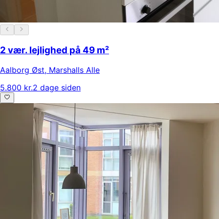
2 vær. lejlighed på 49 m²
Aalborg Øst
,
Marshalls Alle
5.800 kr.
2 dage siden