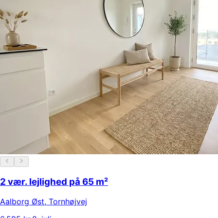
2 vær. lejlighed på 65 m²
Aalborg Øst
,
Tornhøjvej