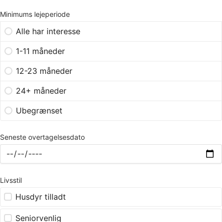
Minimums lejeperiode
Alle har interesse
1-11 måneder
12-23 måneder
24+ måneder
Ubegrænset
Seneste overtagelsesdato
Livsstil
Husdyr tilladt
Seniorvenlig