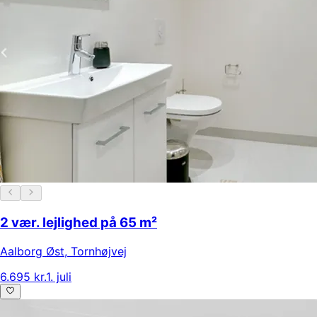
2 vær. lejlighed på 65 m²
Aalborg Øst
,
Tornhøjvej
6.695 kr.
1. juli