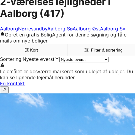
2-værelses lejligheder i
Aalborg
(417)
Aalborg
Nørresundby
Aalborg Sø
Aalborg Øst
Aalborg Sv
Opret en gratis BoligAgent for denne søgning og få e-
mails om nye boliger.
Kort
Filter & sortering
Sortering
:
Nyeste øverst
Lejemålet er desværre markeret som udlejet af udlejer. Du
kan se lignende lejemål herunder.
Fri kontakt