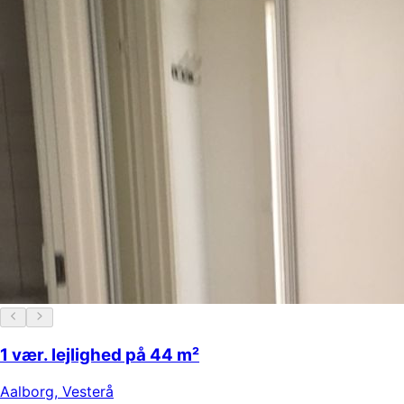
1 vær. lejlighed på 44 m²
Aalborg
,
Vesterå