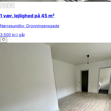
1 vær. lejlighed på 45 m²
Nørresundby
,
Dronningensgade
3.500 kr.
I går