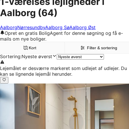
1-værelses lejligheder i
Aalborg
(64)
Aalborg
Nørresundby
Aalborg Sø
Aalborg Øst
Opret en gratis BoligAgent for denne søgning og få e-
mails om nye boliger.
Kort
Filter & sortering
Sortering
:
Nyeste øverst
Lejemålet er desværre markeret som udlejet af udlejer. Du
kan se lignende lejemål herunder.