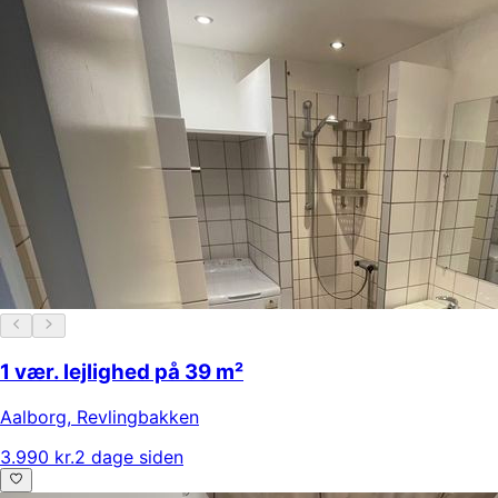
1 vær. lejlighed på 39 m²
Aalborg
,
Revlingbakken
3.990 kr.
2 dage siden