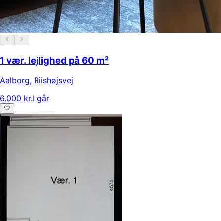
1 vær. lejlighed på 60 m²
Aalborg
,
Riishøjsvej
6.000 kr.
I går