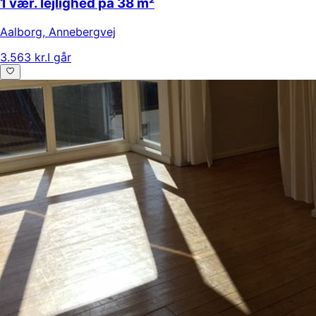
1 vær. lejlighed på 38 m²
Aalborg
,
Annebergvej
3.563 kr.
I går