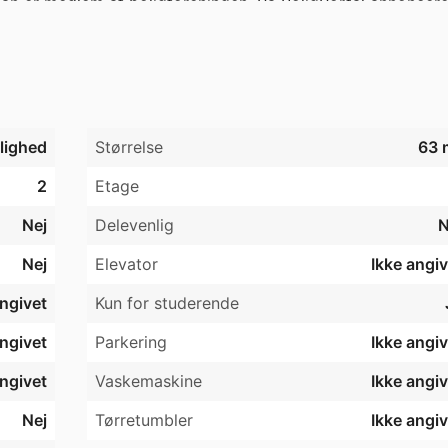
man er medlem af boligforeningen. På BoligPortal annoncere
enteliste på annonceringstidspunktet. Venligst kontakt udlej
jlighed
Størrelse
63 
2
Etage
Nej
Delevenlig
N
Nej
Elevator
Ikke angiv
angivet
Kun for studerende
angivet
Parkering
Ikke angiv
angivet
Vaskemaskine
Ikke angiv
Nej
Tørretumbler
Ikke angiv