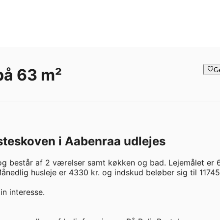
 på 63 m²
G
steskoven i Aabenraa udlejes
g består af 2 værelser samt køkken og bad. Lejemålet er 6
nedlig husleje er 4330 kr. og indskud beløber sig til 11745 k
n interesse.
