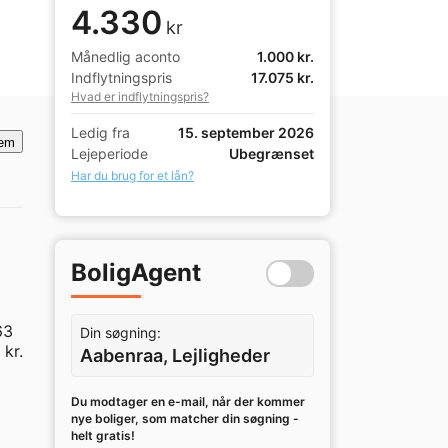
4.330
kr
Månedlig aconto
1.000 kr.
Indflytningspris
17.075 kr.
Hvad er indflytningspris?
Ledig fra
15. september 2026
em
Lejeperiode
Ubegrænset
Har du brug for et lån?
BoligAgent
3 
Din søgning:
r. 

Aabenraa, Lejligheder
Du modtager en e-mail, når der kommer
nye boliger, som matcher din søgning -
helt gratis!