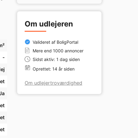
s 
er 
Om udlejeren
Valideret af BoligPortal
m²
Mere end 1000 annoncer
-
Sidst aktiv: 1 dag siden
ej
Oprettet: 14 år siden
et
Om udlejertroværdighed
Ja
et
et
et