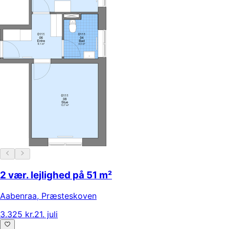
2 vær. lejlighed på 51 m²
Aabenraa
,
Præsteskoven
3.325 kr.
21. juli