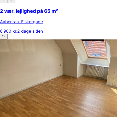
2 vær. lejlighed på 65 m²
Aabenraa
,
Fiskergade
6.900 kr.
2 dage siden