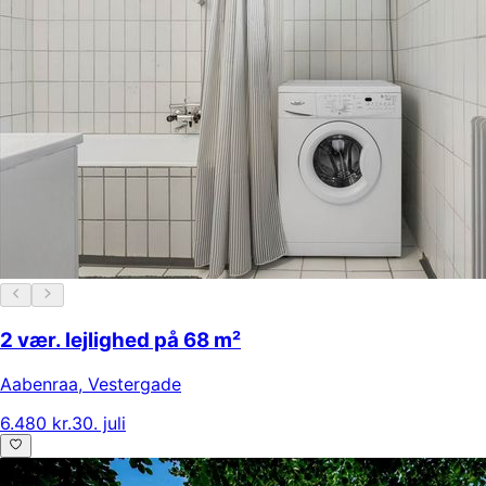
2 vær. lejlighed på 68 m²
Aabenraa
,
Vestergade
6.480 kr.
30. juli