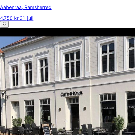
Aabenraa
,
Ramsherred
4.750 kr.
31. juli