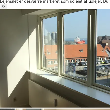
Lejemålet er desværre markeret som udlejet af udlejer. Du 