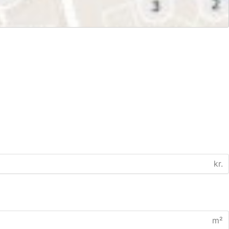
kr.
m²