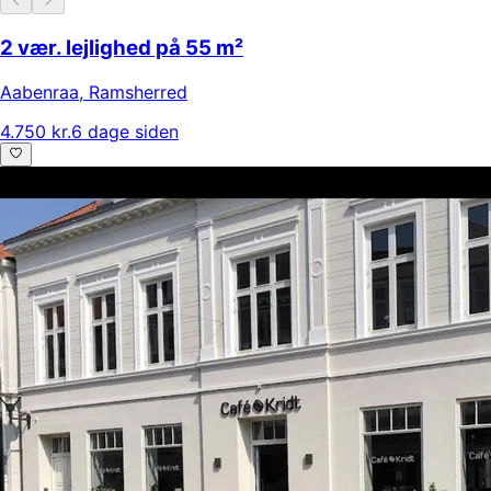
2 vær. lejlighed på 55 m²
Aabenraa
,
Ramsherred
4.750 kr.
6 dage siden