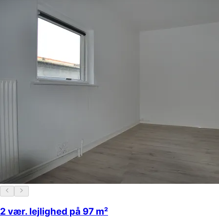
2 vær. lejlighed på 97 m²