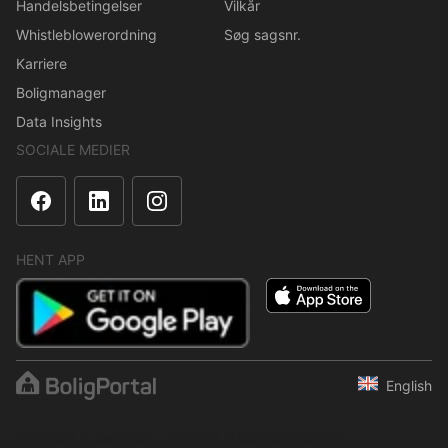
Handelsbetingelser
Vilkår
Whistleblowerordning
Søg sagsnr.
Karriere
Boligmanager
Data Insights
SOCIALE MEDIER
HENT APP
English
Indholdet er beskyttet i henhold til ophavsretsloven.