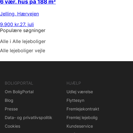
6 vær. hus på 188 m²
Jelling
,
Hærvejen
9.900 kr.
27. juli
Populære søgninger
Alle i Alle lejeboliger
Alle lejeboliger vejle
BOLIGPORTAL
HJÆLP
Om BoligPortal
Udlej værelse
Blog
Flyttesyn
Presse
Fremlejekontrakt
Data- og privatlivspolitik
Fremlej lejebolig
Cookies
Kundeservice