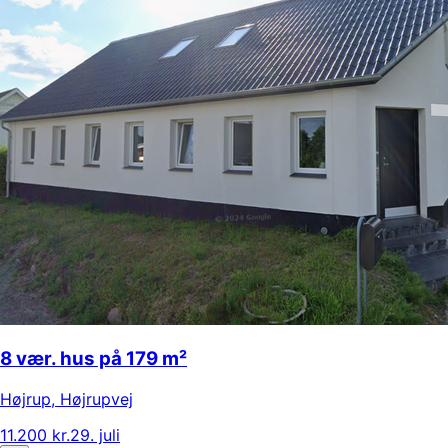
8 vær. hus på 179 m²
Højrup
,
Højrupvej
11.200 kr.
29. juli