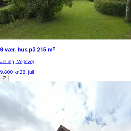
9 vær. hus på 215 m²
Jelling
,
Vejlevej
9.800 kr.
28. juli