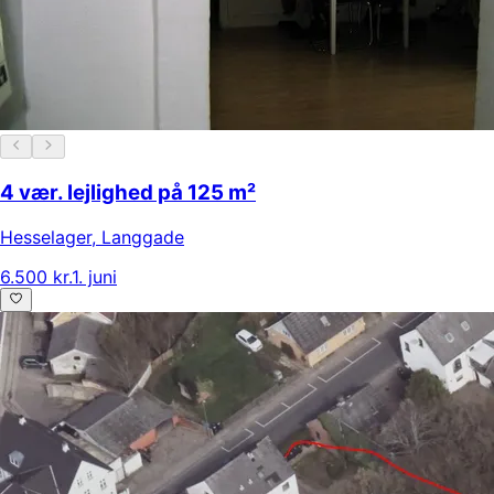
4 vær. lejlighed på 125 m²
Hesselager
,
Langgade
6.500 kr.
1. juni