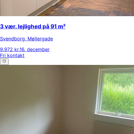
3 vær. lejlighed på 91 m²
Svendborg
,
Møllergade
9.972 kr.
16. december
Fri kontakt