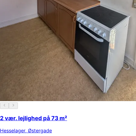
2 vær. lejlighed på 73 m²
Hesselager
,
Østergade