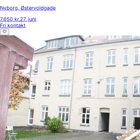
Nyborg
,
Østervoldgade
7.650 kr.
27. juni
Fri kontakt