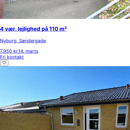
4 vær. lejlighed på 110 m²
Nyborg
,
Søndergade
7.950 kr.
14. marts
Fri kontakt