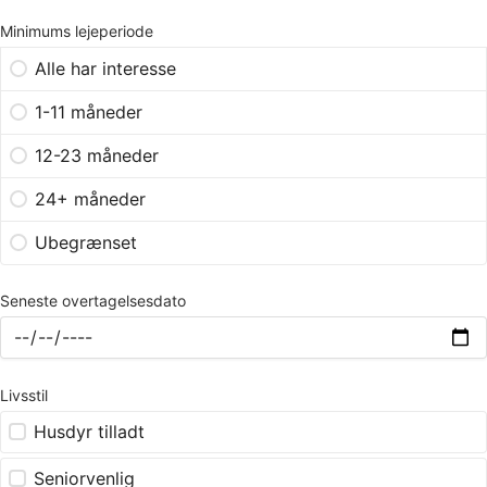
Minimums lejeperiode
Alle har interesse
1-11 måneder
12-23 måneder
24+ måneder
Ubegrænset
Seneste overtagelsesdato
Livsstil
Husdyr tilladt
Seniorvenlig