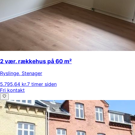
2 vær. rækkehus på 60 m²
Ryslinge
,
Stenager
5.795,64 kr.
7 timer siden
Fri kontakt