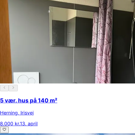
5 vær. hus på 140 m²
Herning
,
Irisvej
8.000 kr.
13. april