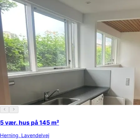
5 vær. hus på 145 m²
Herning
,
Lavendelvej