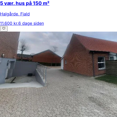
5 vær. hus på 150 m²
Halgårde
,
Fjald
11.600 kr.
6 dage siden