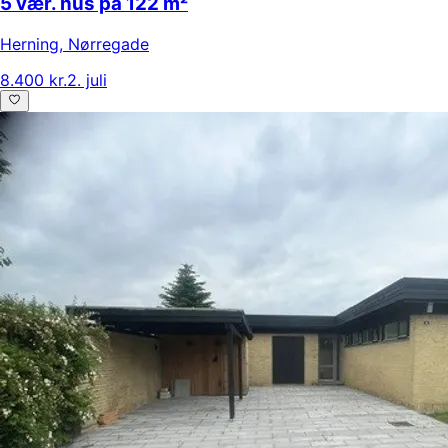
5 vær. hus på 122 m²
Herning
,
Nørregade
8.400 kr.
2. juli