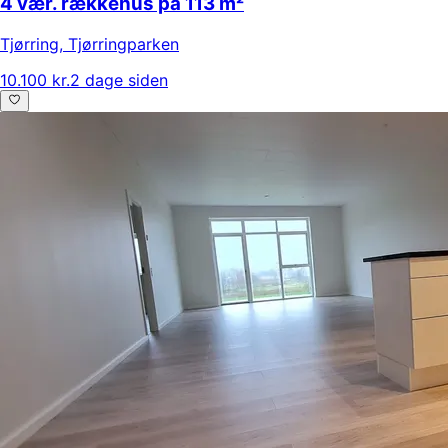
4 vær. rækkehus på 113 m²
Tjørring
,
Tjørringparken
10.100 kr.
2 dage siden