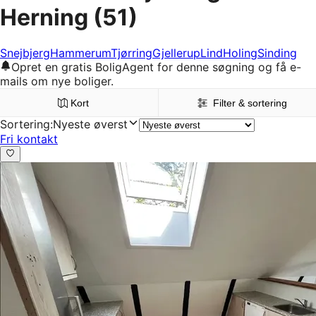
Herning
(51)
Snejbjerg
Hammerum
Tjørring
Gjellerup
Lind
Holing
Sinding
Opret en gratis BoligAgent for denne søgning og få e-
mails om nye boliger.
Kort
Filter & sortering
Sortering
:
Nyeste øverst
Fri kontakt