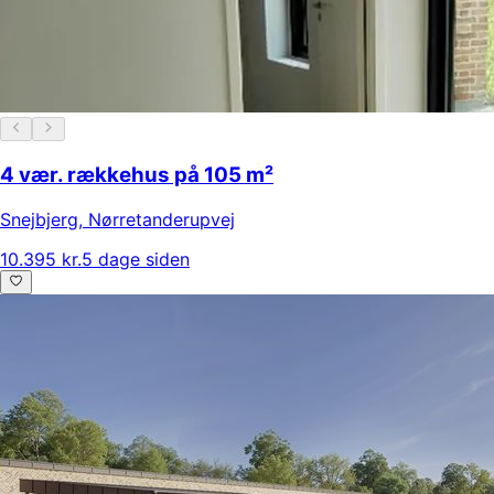
4 vær. rækkehus på 105 m²
Snejbjerg
,
Nørretanderupvej
10.395 kr.
5 dage siden