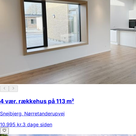
4 vær. rækkehus på 113 m²
Snejbjerg
,
Nørretanderupvej
10.995 kr.
3 dage siden