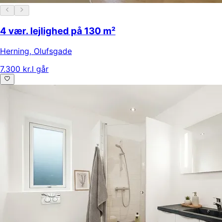
4 vær. lejlighed på 130 m²
Herning
,
Olufsgade
7.300 kr.
I går