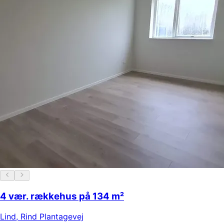
4 vær. rækkehus på 134 m²
Lind
,
Rind Plantagevej