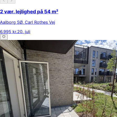
2 vær. lejlighed på 54 m²
Aalborg SØ
,
Carl Rothes Vej
6.995 kr.
20. juli