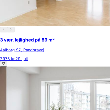
3 vær. lejlighed på 89 m²
Aalborg SØ
,
Pandoravej
7.976 kr.
29. juli