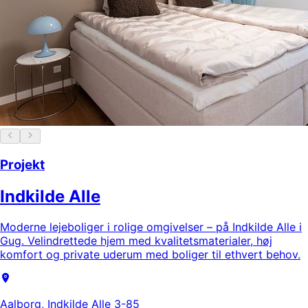
Projekt
Indkilde Alle
Moderne lejeboliger i rolige omgivelser – på Indkilde Alle i
Gug. Velindrettede hjem med kvalitetsmaterialer, høj
komfort og private uderum med boliger til ethvert behov.
Aalborg, Indkilde Alle 3-85