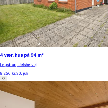
4 vær. hus på 94 m²
Løgstrup
,
Jelshøjvej
8.250 kr.
30. juli