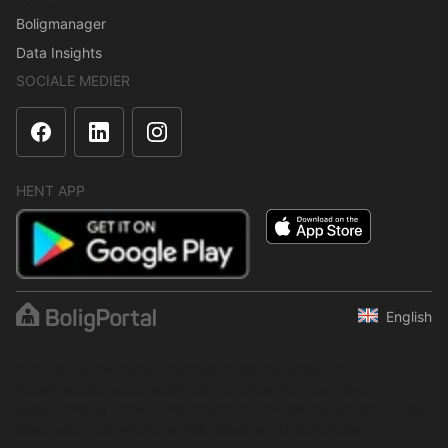
Boligmanager
Data Insights
SOCIALE MEDIER
HENT APP
English
Indholdet er beskyttet i henhold til ophavsretsloven.
Regelmæssig, systematisk eller kontinuerlig indsamling,
opbevaring og enhver anden form for kompilering af data er ikke
tilladt uden udtrykkelig skriftlig tilladelse fra BoligPortal.