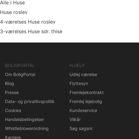
Alle i Huse
Huse roslev
4-værelses Huse roslev
3-værelses Huse sdr. thise
BOLIGPORTAL
HJÆLP
Om BoligPortal
Udlej værelse
Blog
Flyttesyn
Presse
Fremlejekontrakt
Data- og privatlivspolitik
Fremlej lejebolig
Cookies
Kundeservice
Handelsbetingelser
Vilkår
Whistleblowerordning
Søg sagsnr.
Karriere