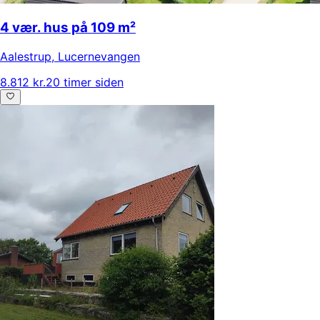
4 vær. hus på 109 m²
Aalestrup
,
Lucernevangen
8.812 kr.
20 timer siden