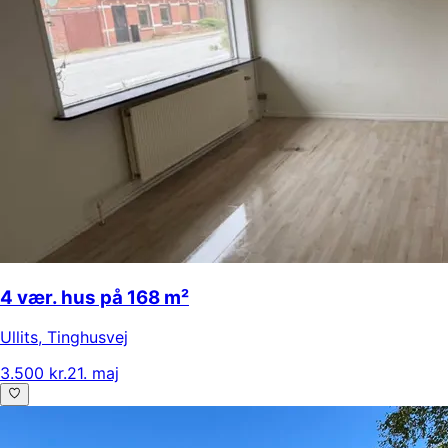
4 vær. hus på 168 m²
Ullits
,
Tinghusvej
3.500 kr.
21. maj