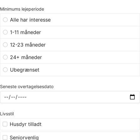
Minimums lejeperiode
Alle har interesse
1-11 måneder
12-23 måneder
24+ måneder
Ubegrænset
Seneste overtagelsesdato
Livsstil
Husdyr tilladt
Seniorvenlig