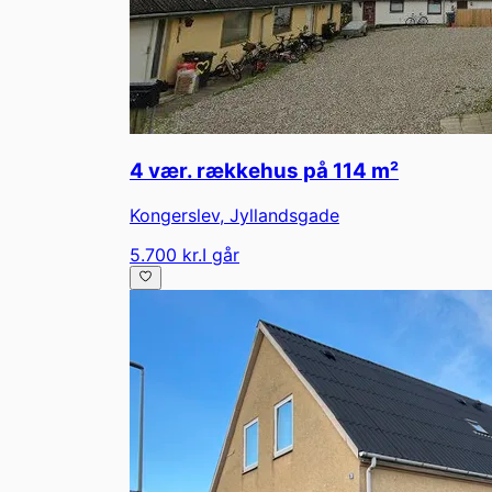
4 vær. rækkehus på 114 m²
Kongerslev
,
Jyllandsgade
5.700 kr.
I går