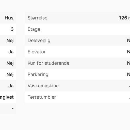
Hus
Størrelse
126 
3
Etage
Nej
Delevenlig
N
Ja
Elevator
N
Nej
Kun for studerende
N
Nej
Parkering
N
Ja
Vaskemaskine
angivet
Tørretumbler
-