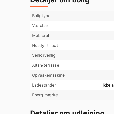
Boligtype
Værelser
Møbleret
Husdyr tilladt
Seniorvenlig
Altan/terrasse
Opvaskemaskine
Ladestander
Ikke 
Energimærke
Detaljer om udlejning