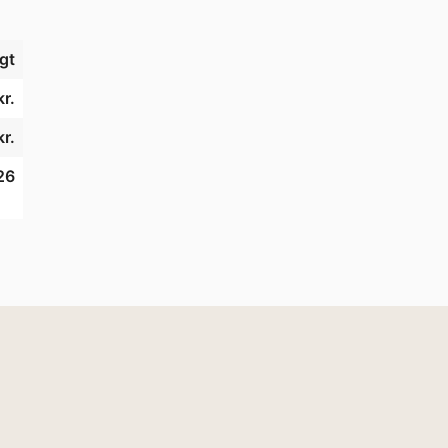
gt
r.
kr.
26