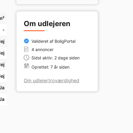
m²
Om udlejeren
-
ej
Valideret af BoligPortal
4 annoncer
ej
Sidst aktiv: 2 dage siden
ej
Oprettet: 7 år siden
ej
Om udlejertroværdighed
Ja
Ja