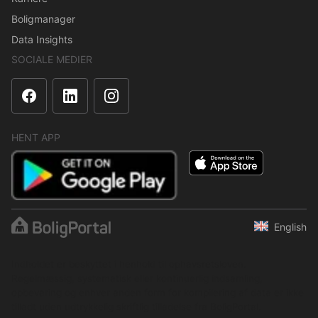
Boligmanager
Data Insights
SOCIALE MEDIER
HENT APP
English
Indholdet er beskyttet i henhold til ophavsretsloven.
Regelmæssig, systematisk eller kontinuerlig indsamling,
opbevaring og enhver anden form for kompilering af data er ikke
tilladt uden udtrykkelig skriftlig tilladelse fra BoligPortal.