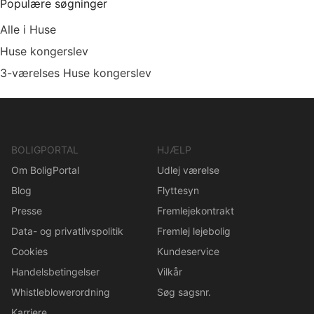
Populære søgninger
Alle i Huse
Huse kongerslev
3-værelses Huse kongerslev
BOLIGPORTAL
HJÆLP
Om BoligPortal
Udlej værelse
Blog
Flyttesyn
Presse
Fremlejekontrakt
Data- og privatlivspolitik
Fremlej lejebolig
Cookies
Kundeservice
Handelsbetingelser
Vilkår
Whistleblowerordning
Søg sagsnr.
Karriere