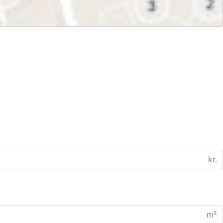
kr.
m²