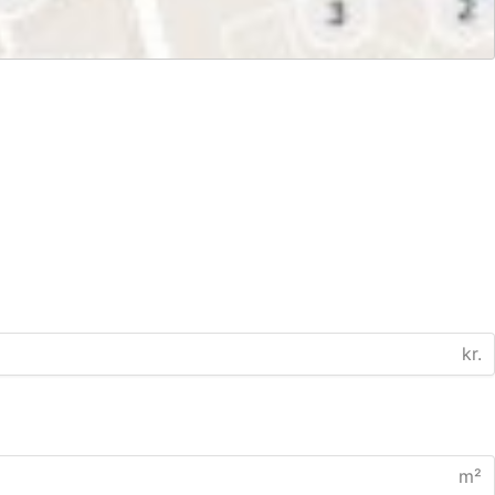
kr.
m²