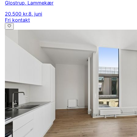
Glostrup
,
Lammekær
20.500 kr.
8. juni
Fri kontakt