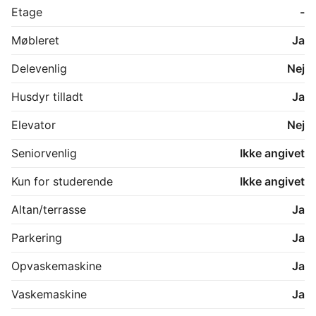
områder som Vestvolden og Damhussøen, ideelle til 
Etage
-
gåture og udendørsaktiviteter. Der er gode offentlige 
transportmuligheder med busforbindelser og Rødovre 
Møbleret
Ja
Station i nærheden, hvilket gør det let at komme til og 
fra København.

Delevenlig
Nej
Husdyr tilladt
Ja
Elevator
Nej
Seniorvenlig
Ikke angivet
Kun for studerende
Ikke angivet
Altan/terrasse
Ja
Parkering
Ja
Opvaskemaskine
Ja
Vaskemaskine
Ja