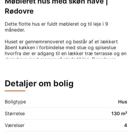
Møbleret hus med skøn have |
Rødovre
Dette flotte hus er fuldt møbleret og til leje i 9 
måneder.

Huset er gennemrenoveret og består af et lækkert 
åbent køkken i forbindelse med stue og spisestue 
hvorfra der er adgang til en lækker træ terrasse og en 
skøn have med masser af plads til leg. Derudover 
findes der et lækkert flot nyt badeværelse, to 
børneværelser samt et forældresoveværelse med 
skabsplads. Underetagen byder på viktualierum og 
Detaljer om bolig
bryggers.

Huset er beliggende i et roligt og familievenligt 
kvarter med kort afstand til Valhøj Skole, 
Boligtype
Hus
daginstitutioner og Rødovre Bibliotek. 
Indkøbsmuligheder som Netto og Lidl ligger inden for 
Størrelse
130 m²
få minutters gang, og det populære Rødovre Centrum 
med butikker, spisesteder og biograf nås nemt til fods 
Værelser
4
eller på cykel. Området byder på grønne rekreative 