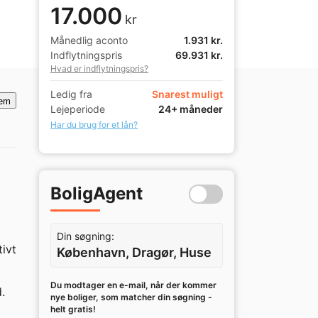
17.000
kr
Månedlig aconto
1.931 kr.
Indflytningspris
69.931 kr.
Hvad er indflytningspris?
Ledig fra
Snarest muligt
em
Lejeperiode
24+ måneder
Har du brug for et lån?
BoligAgent
Din søgning:
ivt 
København, Dragør, Huse
Du modtager en e-mail, når der kommer
 
nye boliger, som matcher din søgning -
helt gratis!