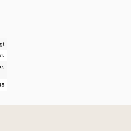
gt
kr.
r.
48