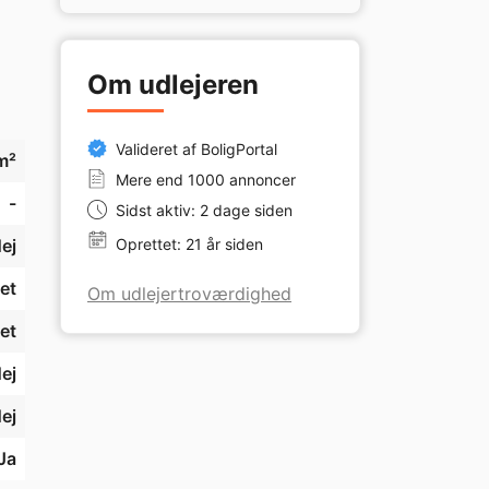
-
Om udlejeren
r. 
Valideret af BoligPortal
r 
m²
Mere end 1000 annoncer
g 
-
Sidst aktiv: 2 dage siden
de 
ej
Oprettet: 21 år siden
et
Om udlejertroværdighed
et
ej
ej
Ja