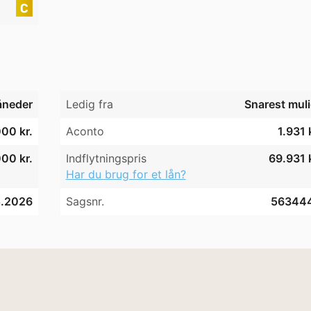
neder
Ledig fra
Snarest muli
000 kr.
Aconto
1.931 
00 kr.
Indflytningspris
69.931 k
Har du brug for et lån?
5.2026
Sagsnr.
56344