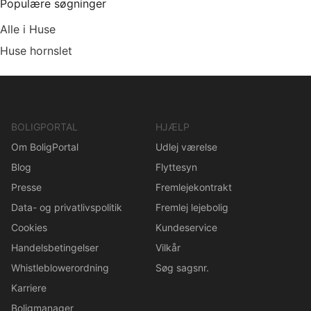
Populære søgninger
Alle i Huse
Huse hornslet
BOLIGPORTAL
HJÆLP
Om BoligPortal
Udlej værelse
Blog
Flyttesyn
Presse
Fremlejekontrakt
Data- og privatlivspolitik
Fremlej lejebolig
Cookies
Kundeservice
Handelsbetingelser
Vilkår
Whistleblowerordning
Søg sagsnr.
Karriere
Boligmanager