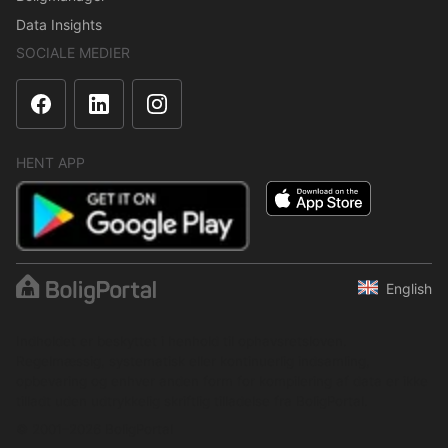
Data Insights
SOCIALE MEDIER
HENT APP
English
Indholdet er beskyttet i henhold til ophavsretsloven.
Regelmæssig, systematisk eller kontinuerlig indsamling,
opbevaring og enhver anden form for kompilering af data er ikke
tilladt uden udtrykkelig skriftlig tilladelse fra BoligPortal.
© 2001–2026 BoligPortal