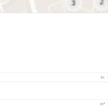
kr.
m²