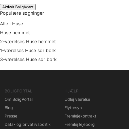
Aktivér BoligAgent
Populære søgninger
Alle i Huse
Huse hemmet
2-værelses Huse hemmet
1-værelses Huse sdr bork
3-værelses Huse sdr bork
BOLIGPORTAL
HJÆLP
Om BoligPortal
Udlej værelse
Blog
Flyttesyn
Presse
Fremlejekontrakt
Data- og privatlivspolitik
Fremlej lejebolig