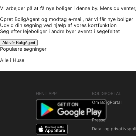
Vi arbejder på at få nye boliger i denne by. Mens du venter
Opret BoligAgent og modtag e-mail, når vi får nye boliger
Udvid din søgning ved hjælp af vores kortfunktion
Søg efter lejeboliger i andre byer øverst i søgefeltet
Aktivér BoligAgent
Populære søgninger
Alle i Huse
HENT APP
BOLIGPORTAL
Om BoligPortal
Blog
Presse
Data- og privatlivspoli