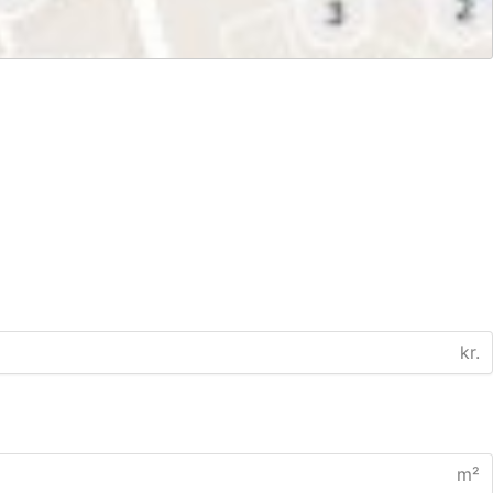
kr.
m²