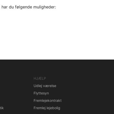
, har du følgende muligheder:
HJÆLP
Udlej værelse
Flyttesyn
Fremlejekontrakt
tik
Fremlej lejebolig