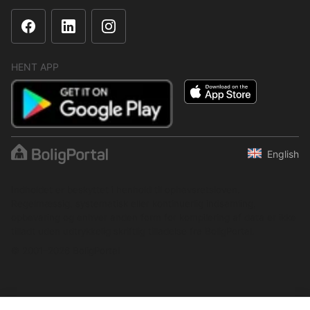
HENT APP
English
Indholdet er beskyttet i henhold til ophavsretsloven.
Regelmæssig, systematisk eller kontinuerlig indsamling,
opbevaring og enhver anden form for kompilering af data er ikke
tilladt uden udtrykkelig skriftlig tilladelse fra BoligPortal.
© 2001–2026 BoligPortal