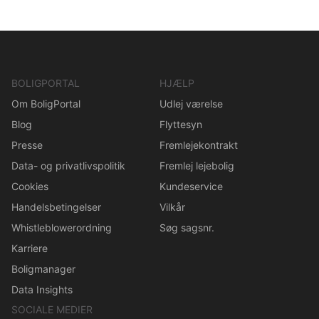
BOLIGPORTAL
HJÆLP
Om BoligPortal
Udlej værelse
Blog
Flyttesyn
Presse
Fremlejekontrakt
Data- og privatlivspolitik
Fremlej lejebolig
Cookies
Kundeservice
Handelsbetingelser
Vilkår
Whistleblowerordning
Søg sagsnr.
Karriere
Boligmanager
Data Insights
SOCIALE MEDIER