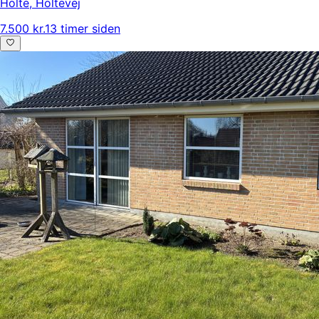
Holte
,
Holtevej
7.500 kr.
13 timer siden