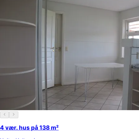
4 vær. hus på 138 m²