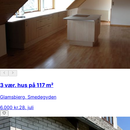
3 vær. hus på 117 m²
Glamsbjerg
,
Smedegyden
6.000 kr.
28. juli