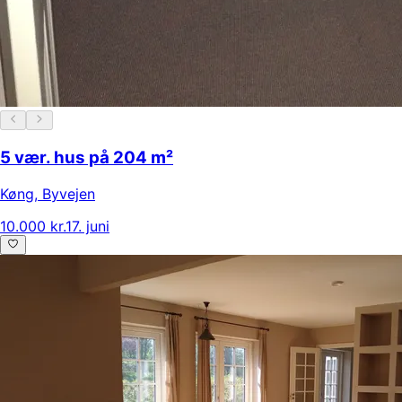
5 vær. hus på 204 m²
Køng
,
Byvejen
10.000 kr.
17. juni