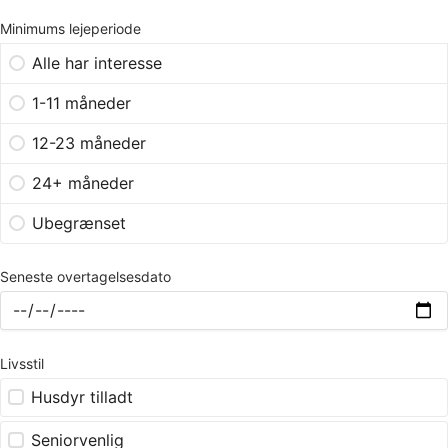
Minimums lejeperiode
Alle har interesse
1-11 måneder
12-23 måneder
24+ måneder
Ubegrænset
Seneste overtagelsesdato
Livsstil
Husdyr tilladt
Seniorvenlig