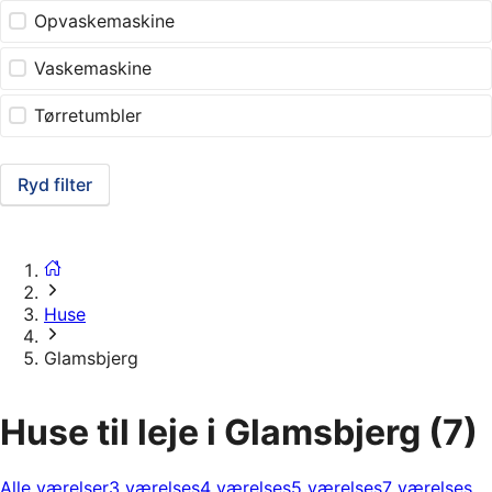
Opvaskemaskine
Vaskemaskine
Tørretumbler
Ryd filter
Huse
Glamsbjerg
Huse til leje i Glamsbjerg
(7)
Alle værelser
3 værelses
4 værelses
5 værelses
7 værelses