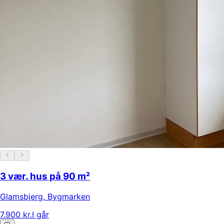
3 vær. hus på 90 m²
Glamsbjerg
,
Bygmarken
7.900 kr.
I går