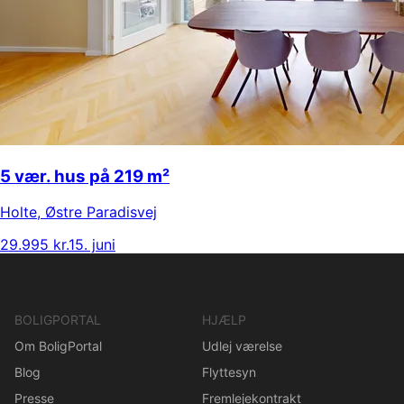
5 vær. hus på 219 m²
Holte
,
Østre Paradisvej
29.995 kr.
15. juni
BOLIGPORTAL
HJÆLP
Om BoligPortal
Udlej værelse
Blog
Flyttesyn
Presse
Fremlejekontrakt