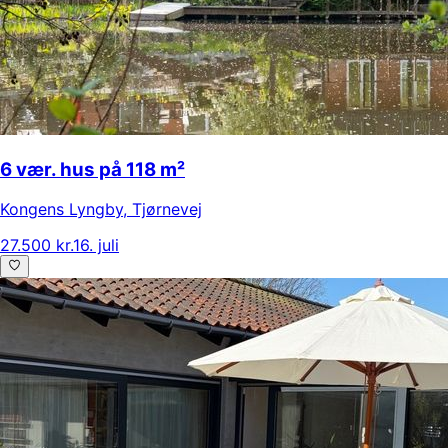
6 vær. hus på 118 m²
Kongens Lyngby
,
Tjørnevej
27.500 kr.
16. juli