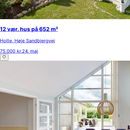
12 vær. hus på 652 m²
Holte
,
Høje Sandbjergvej
75.000 kr.
24. maj