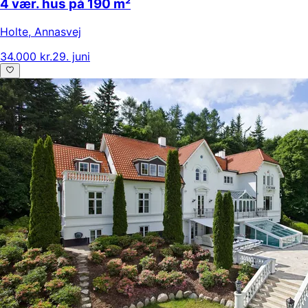
4 vær. hus på 190 m²
Holte
,
Annasvej
34.000 kr.
29. juni