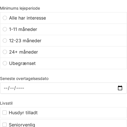
Minimums lejeperiode
Alle har interesse
1-11 måneder
12-23 måneder
24+ måneder
Ubegrænset
Seneste overtagelsesdato
Livsstil
Husdyr tilladt
Seniorvenlig