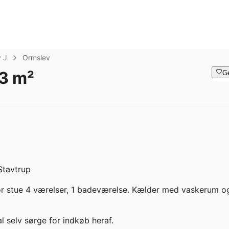
y J
Ormslev
23 m²
G
tavtrup

tor stue 4 værelser, 1 badeværelse. Kælder med vaskerum og
 selv sørge for indkøb heraf.  
