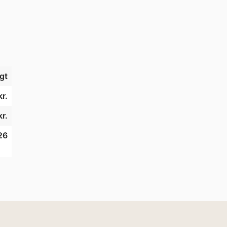
gt
kr.
r.
26