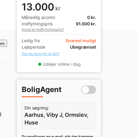
13.000
kr
Månedlig aconto
0 kr.
Indflytningspris
91.000 kr.
Hvad er indflytningspris?
Ledig fra
Snarest muligt
em
Lejeperiode
Ubegrænset
Har du brug for et lån?
Udlejer online i dag
BoligAgent
Din søgning:
 
Aarhus, Viby J, Ormslev,
Huse
Du modtager en e-mail, når der kommer