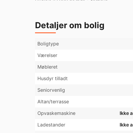
Husleje 13.000 pr mdr + forbrug. 

Indflytningspris 3 mdrs husleje + 1 måneds 
Detaljer om bolig
Boligtype
Værelser
Møbleret
Husdyr tilladt
Seniorvenlig
Altan/terrasse
Opvaskemaskine
Ikke 
Ladestander
Ikke 