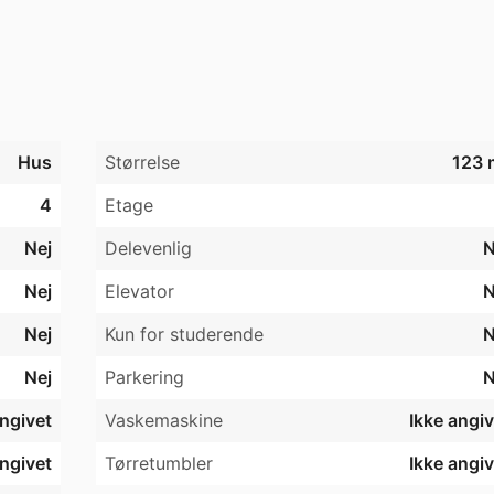
leje samt depositum svarende til 3 mdrs husleje. 
Hus
Størrelse
123 
4
Etage
Nej
Delevenlig
N
Nej
Elevator
N
Nej
Kun for studerende
N
Nej
Parkering
N
angivet
Vaskemaskine
Ikke angiv
angivet
Tørretumbler
Ikke angiv