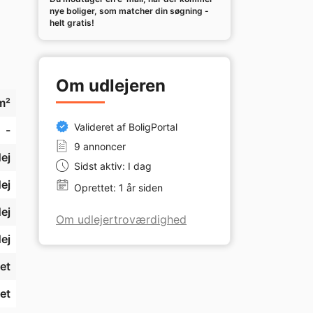
nye boliger, som matcher din søgning -
helt gratis!
Om udlejeren
m²
Valideret af BoligPortal
-
9 annoncer
ej
Sidst aktiv: I dag
ej
Oprettet: 1 år siden
ej
Om udlejertroværdighed
ej
et
et