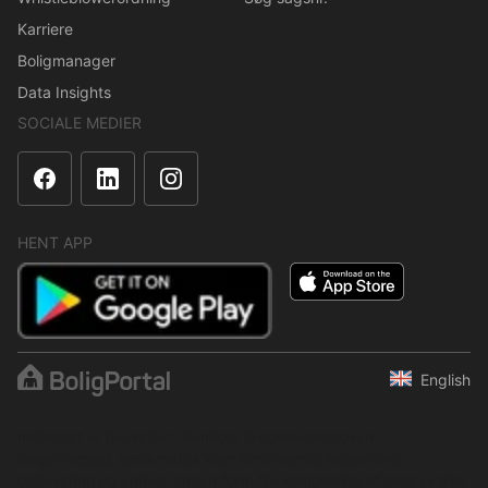
Karriere
Boligmanager
Data Insights
SOCIALE MEDIER
HENT APP
English
Indholdet er beskyttet i henhold til ophavsretsloven.
Regelmæssig, systematisk eller kontinuerlig indsamling,
opbevaring og enhver anden form for kompilering af data er ikke