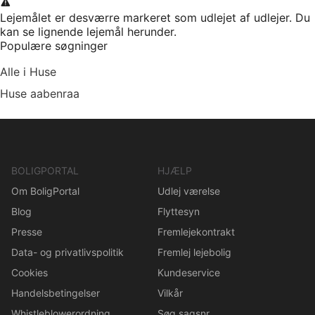
Lejemålet er desværre markeret som udlejet af udlejer. Du
kan se lignende lejemål herunder.
Populære søgninger
Alle i Huse
Huse aabenraa
BOLIGPORTAL
HJÆLP
Om BoligPortal
Udlej værelse
Blog
Flyttesyn
Presse
Fremlejekontrakt
Data- og privatlivspolitik
Fremlej lejebolig
Cookies
Kundeservice
Handelsbetingelser
Vilkår
Whistleblowerordning
Søg sagsnr.