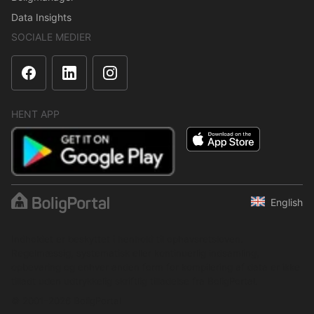
Data Insights
SOCIALE MEDIER
HENT APP
English
Indholdet er beskyttet i henhold til ophavsretsloven.
Regelmæssig, systematisk eller kontinuerlig indsamling,
opbevaring og enhver anden form for kompilering af data er ikke
tilladt uden udtrykkelig skriftlig tilladelse fra BoligPortal.
© 2001–2026 BoligPortal