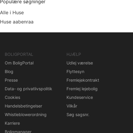
Populære søgninger
Alle i Huse
Huse aabenraa
BOLIGPORTAL
HJÆLP
Om BoligPortal
Udlej værelse
Blog
Flyttesyn
Presse
Fremlejekontrakt
Data- og privatlivspolitik
Fremlej lejebolig
Cookies
Kundeservice
Handelsbetingelser
Vilkår
Whistleblowerordning
Søg sagsnr.
Karriere
Boligmanager