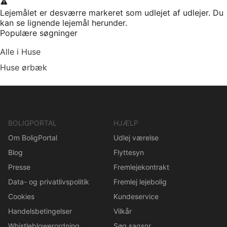
Lejemålet er desværre markeret som udlejet af udlejer. Du
kan se lignende lejemål herunder.
Populære søgninger
Alle i Huse
Huse ørbæk
BOLIGPORTAL
HJÆLP
Om BoligPortal
Udlej værelse
Blog
Flyttesyn
Presse
Fremlejekontrakt
Data- og privatlivspolitik
Fremlej lejebolig
Cookies
Kundeservice
Handelsbetingelser
Vilkår
Whistleblowerordning
Søg sagsnr.