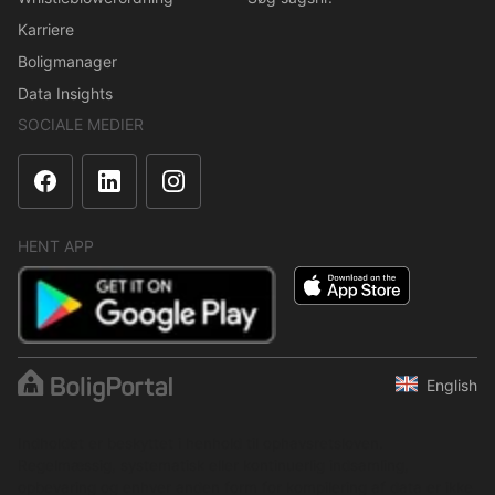
Karriere
Boligmanager
Data Insights
SOCIALE MEDIER
HENT APP
English
Indholdet er beskyttet i henhold til ophavsretsloven.
Regelmæssig, systematisk eller kontinuerlig indsamling,
opbevaring og enhver anden form for kompilering af data er ikke