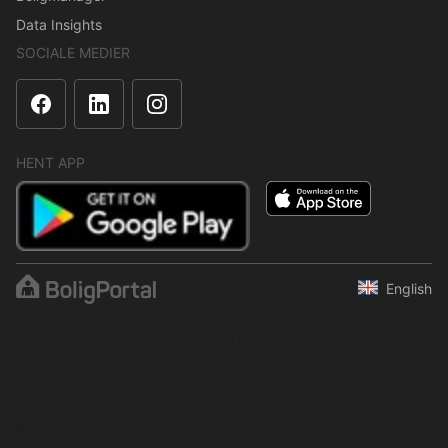
Data Insights
SOCIALE MEDIER
HENT APP
English
Indholdet er beskyttet i henhold til ophavsretsloven.
Regelmæssig, systematisk eller kontinuerlig indsamling,
opbevaring og enhver anden form for kompilering af data er ikke
tilladt uden udtrykkelig skriftlig tilladelse fra BoligPortal.
© 2001–2026 BoligPortal