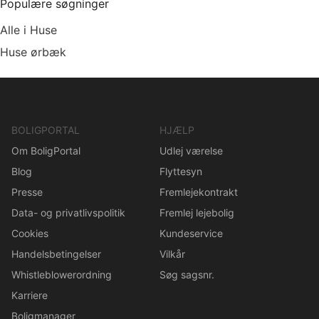
Populære søgninger
Alle i Huse
Huse ørbæk
BOLIGPORTAL
HJÆLP
Om BoligPortal
Udlej værelse
Blog
Flyttesyn
Presse
Fremlejekontrakt
Data- og privatlivspolitik
Fremlej lejebolig
Cookies
Kundeservice
Handelsbetingelser
Vilkår
Whistleblowerordning
Søg sagsnr.
Karriere
Boligmanager