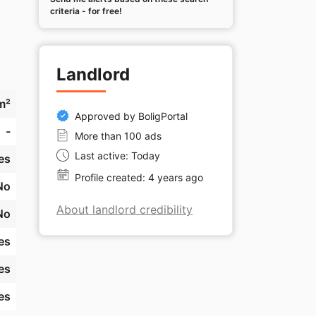
criteria - for free!
Landlord
m²
ng 
Approved by BoligPortal
-
More than 100 ads
Last active: Today
es
 
Profile created: 4 years ago
g 
No
About landlord credibility
No
er 
es
es
es