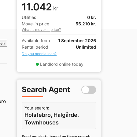
11.042
kr
Utilities
0 kr.
Move-in price
55.210 kr.
What is move-in price?
Available from
1 September 2026
ve
Rental period
Unlimited
Do you need a loan?
Landlord online today
Search Agent
ro 
Your search:
Holstebro, Halgårde,
Townhouses
Send me alerts based on these search