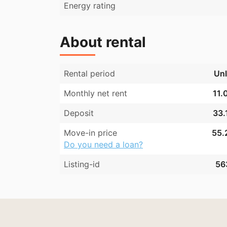
Energy rating
Visualiseringerne er generelle og viser ikke
💰 Husleje

About rental
I forhold til huslejen, kan der forekomme ne
Rental period
Unl
Monthly net rent
11.
Deposit
33.
Move-in price
55.
Do you need a loan?
Listing-id
56