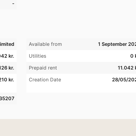
-
 nødvendigvis den konkrete bolig.

ttoprisindeksreguleringer ved årsskifte. 
imited
Available from
1 September 20
042 kr.
Utilities
0 
126 kr.
Prepaid rent
11.042 k
210 kr.
Creation Date
28/05/20
35207