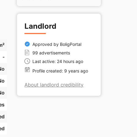
Landlord
så 
 
og 
Approved by BoligPortal
m²
t, 
99 advertisements
-
Last active: 24 hours ago
No
Profile created: 9 years ago
No
About landlord credibility
No
es
ed
ed