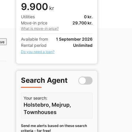
9.900
kr
Utilities
0 kr.
Move-in price
29.700 kr.
What is move-in price?
Available from
1 September 2026
ve
Rental period
Unlimited
Do you need a loan?
Search Agent
Your search:
Holstebro, Mejrup,
Townhouses
Send me alerts based on these search
criteria - for free!