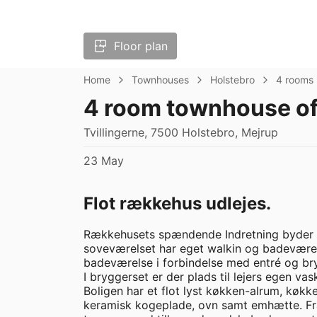
Floor plan
Home
Townhouses
Holstebro
4 rooms
4 room townhouse of
Tvillingerne, 7500 Holstebro, Mejrup
23 May
Flot rækkehus udlejes.
Rækkehusets spændende Indretning byder p
soveværelset har eget walkin og badeværelse
badeværelse i forbindelse med entré og bry
I bryggerset er der plads til lejers egen v
Boligen har et flot lyst køkken-alrum, køk
keramisk kogeplade, ovn samt emhætte. Fra 