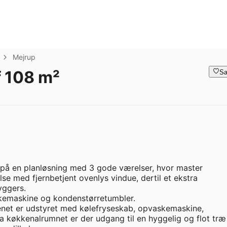
Mejrup
 108 m²
Sa
å en planløsning med 3 gode værelser, hvor master 
 med fjernbetjent ovenlys vindue, dertil et ekstra 
ggers. 

askemaskine og kondenstørretumbler.

kenet er udstyret med kølefryseskab, opvaskemaskine, 
køkkenalrumnet er der udgang til en hyggelig og flot træ 