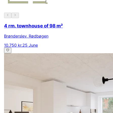
4 rm. townhouse of 98 m²
Brønderslev
,
Rødbøgen
10.750 kr.
25 June