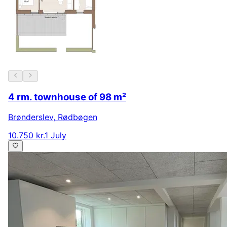
4 rm. townhouse of 98 m²
Brønderslev
,
Rødbøgen
10.750 kr.
1 July