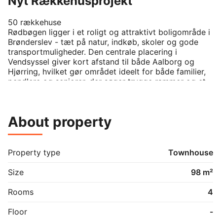
Nyt Rækkehusprojekt
50 rækkehuse

Rødbøgen ligger i et roligt og attraktivt boligområde i 
Brønderslev - tæt på natur, indkøb, skoler og gode 
transportmuligheder. Den centrale placering i 
Vendsyssel giver kort afstand til både Aalborg og 
Hjørring, hvilket gør området ideelt for både familier, 
pendlere og seniorer, der søger trygge rammer og et 
stærkt lokalsamfund.

Projektet består af 50 moderne rækkehuse på 84-
About property
100-106 m² med 3-4-5 værelser, carport, skur og 
mulighed for elbilopladning. Boligerne er opført i 
kvalitetsmaterialer med lyse, åbne rum, køkken/alrum 
med køkkenø, bryggers og terrasse. Der er gulvvarme, 
Property type
Townhouse
ventilationsanlæg med varmegenvinding, 3-lags 
vinduer samt fjernvarme og energieffektive 
Size
98 m²
installationer.

Rooms
4
Ring og reservere din bolig.
Floor
-