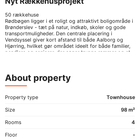
Nyt Rækkehusprojekt
50 rækkehuse

Rødbøgen ligger i et roligt og attraktivt boligområde i 
Brønderslev - tæt på natur, indkøb, skoler og gode 
transportmuligheder. Den centrale placering i 
Vendsyssel giver kort afstand til både Aalborg og 
Hjørring, hvilket gør området ideelt for både familier, 
pendlere og seniorer, der søger trygge rammer og et 
stærkt lokalsamfund.

Projektet består af 50 moderne rækkehuse på 84-
About property
100-106 m² med 3-4-5 værelser, carport, skur og 
mulighed for elbilopladning. Boligerne er opført i 
kvalitetsmaterialer med lyse, åbne rum, køkken/alrum 
med køkkenø, bryggers og terrasse. Der er gulvvarme, 
Property type
Townhouse
ventilationsanlæg med varmegenvinding, 3-lags 
vinduer samt fjernvarme og energieffektive 
Size
98 m²
installationer.

Rooms
4
Ring og reservere din bolig.
Floor
-