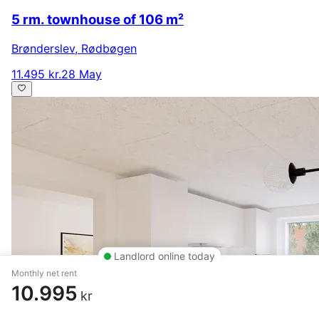
5 rm. townhouse of 106 m²
Brønderslev
,
Rødbøgen
11.495 kr.
28 May
Landlord online today
Monthly net rent
10.995
kr